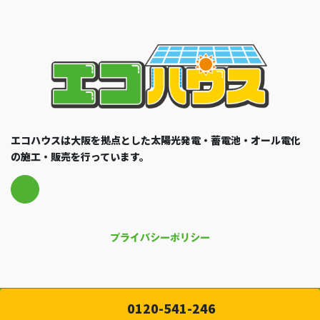
エコハウスは大阪を拠点とした太陽光発電・蓄電池・オール電化
の施工・販売を行っています。
プライバシーポリシー
0120-541-246
Copyright © ecohouse All Rights Reserved.