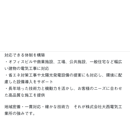
株式会社 大西電気工業所の特徴
・1971年創業の地域密着型企業として、京都を中心に電気設備工
事の豊富な実績を保有
・電気設備・空調設備の設計から施工、保守・点検まで一貫して
対応できる体制を構築
・オフィスビルや商業施設、工場、公共施設、一般住宅など幅広
い建物の電気工事に対応
・省エネ対策工事や太陽光発電設備の提案にも対応し、環境に配
慮した設備導入をサポート
・長年培った技術力と機動力を活かし、お客様のニーズに合わせ
た高品質な施工を提供
地域密着・一貫対応・確かな技術力 それが株式会社大西電気工
業所の強みです。