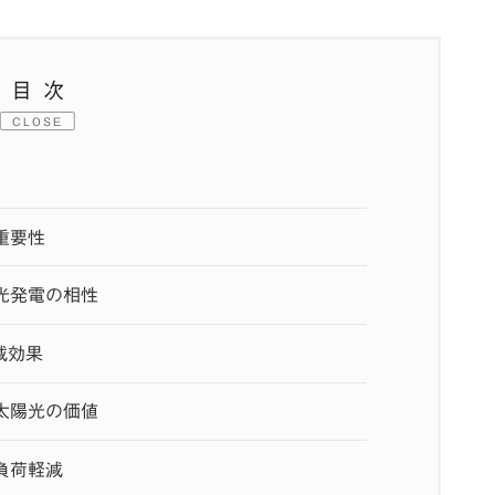
目次
CLOSE
重要性
光発電の相性
減効果
太陽光の価値
負荷軽減