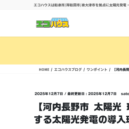
コ
ナ
エコハウスは和泉市/岸和田市/泉大津市を拠点に太陽光発
ン
ビ
テ
ゲ
ン
ー
ツ
シ
に
ョ
移
ン
動
に
移
動
HOME
エコハウスブログ
ワンポイント
【河内長野
2025年12月7日
/ 最終更新日 :
2025年12月7日
sato
【河内長野市 太陽光
する太陽光発電の導入