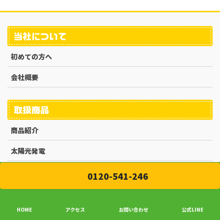
当社について
初めての方へ
会社概要
取扱商品
商品紹介
太陽光発電
蓄電池
0120-541-246
オール電化
HOME
アクセス
お問い合わせ
公式LINE
太陽光発電×蓄電池