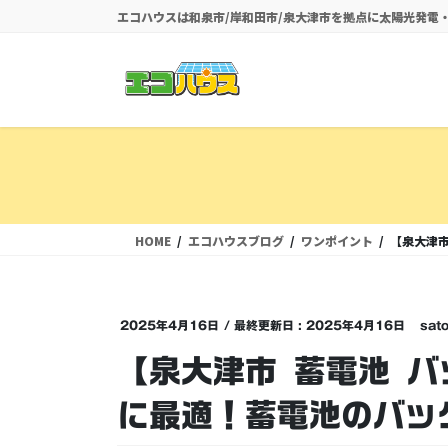
コ
ナ
エコハウスは和泉市/岸和田市/泉大津市を拠点に太陽光発
ン
ビ
テ
ゲ
ン
ー
ツ
シ
に
ョ
移
ン
動
に
移
動
HOME
エコハウスブログ
ワンポイント
【泉大津市
2025年4月16日
/ 最終更新日 :
2025年4月16日
sato
【泉大津市 蓄電池 
に最適！蓄電池のバッ