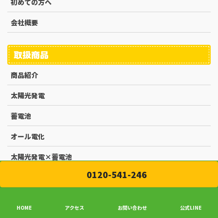
初めての方へ
会社概要
取扱商品
商品紹介
太陽光発電
蓄電池
オール電化
太陽光発電×蓄電池
0120-541-246
初めての方へ
HOME
アクセス
お問い合わせ
公式LINE
太陽光発電っておトクなの？