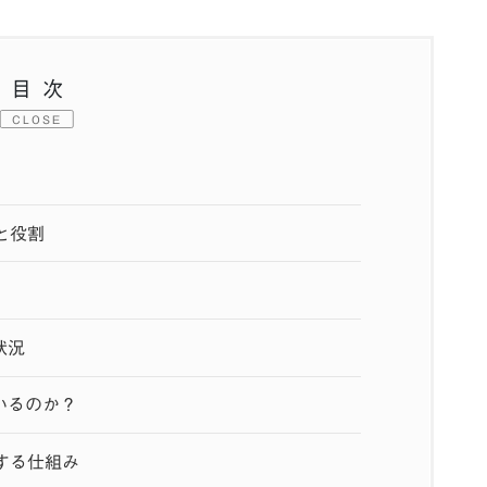
目次
CLOSE
と役割
状況
いるのか？
する仕組み