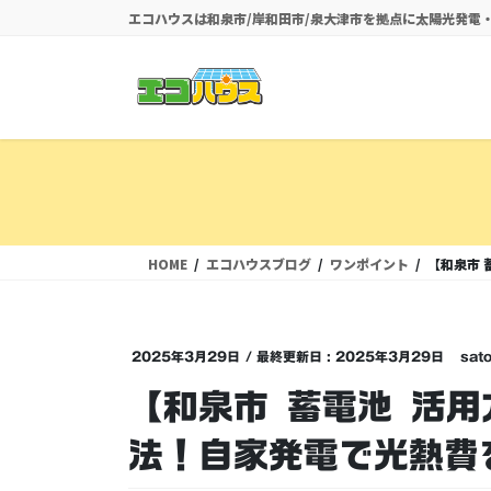
コ
ナ
エコハウスは和泉市/岸和田市/泉大津市を拠点に太陽光発
ン
ビ
テ
ゲ
ン
ー
ツ
シ
に
ョ
移
ン
動
に
移
動
HOME
エコハウスブログ
ワンポイント
【和泉市 
2025年3月29日
/ 最終更新日 :
2025年3月29日
sato
【和泉市 蓄電池 活
法！自家発電で光熱費