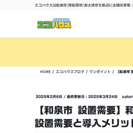
コ
ナ
エコハウスは和泉市/岸和田市/泉大津市を拠点に太陽光発
ン
ビ
テ
ゲ
ン
ー
ツ
シ
に
ョ
移
ン
動
に
移
動
HOME
エコハウスブログ
ワンポイント
【和泉市
2025年2月6日
/ 最終更新日 :
2025年3月24日
sator
【和泉市 設置需要】
設置需要と導入メリッ