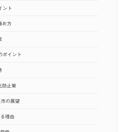
イント
極め方
較
のポイント
持
化防止策
泉市の展望
れる理由