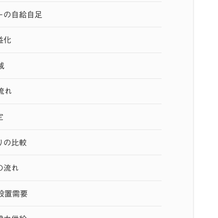
ーの自給自足
益化
減
流れ
定
りの比較
の流れ
設置需要