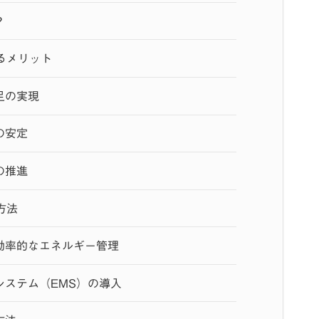
？
るメリット
足の実現
の安定
の推進
方法
効率的なエネルギー管理
システム（EMS）の導入