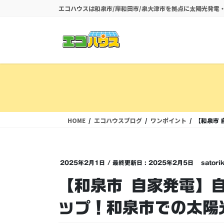
コ
ナ
エコハウスは和泉市/岸和田市/泉大津市を拠点に太陽光発
ン
ビ
テ
ゲ
ン
ー
ツ
シ
に
ョ
移
ン
動
に
移
動
HOME
エコハウスブログ
ワンポイント
【和泉市
2025年2月1日
/ 最終更新日 :
2025年2月5日
satori
【和泉市 自家発電】
ップ！和泉市での太陽