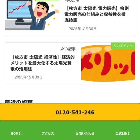
前の記事
【枚方市 太陽光 電力販売】余剰
電力販売の仕組みと収益性を徹
底検証
2025年12月30日
ワンポイント
次の記事
【枚方市 太陽光 経済性】経済的
メリットを最大化する太陽光発
電の活用法
2025年12月30日
最近の投稿
0120-541-246
Classy Wig メディア様に掲載していただきました
｜全国のウィッグ・ヘアケア情報メディアのご紹介
2026年8月8日
HOME
アクセス
お問い合わせ
公式LINE